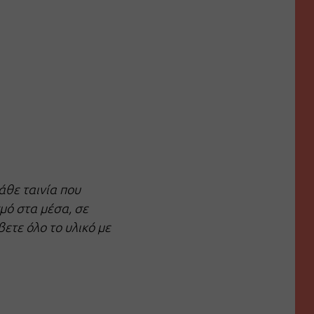
άθε ταινία που
μό στα μέσα, σε
βετε όλο το υλικό με