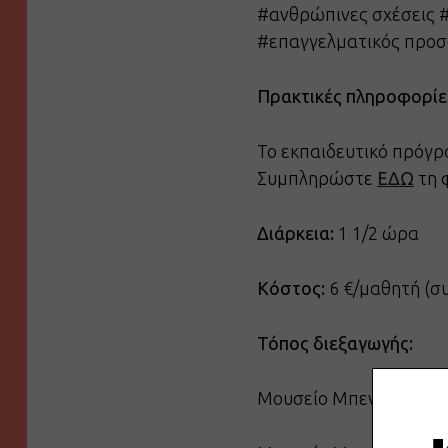
#ανθρώπινες σχέσεις 
#επαγγελματικός προσ
Πρακτικές πληροφορίε
Το εκπαιδευτικό πρόγρ
Συμπληρώστε
ΕΔΩ
τη 
Διάρκεια:
1 1/2 ώρα
Κόστος:
6 €/μαθητή (σ
Τόπος διεξαγωγής:
Μουσείο Μπενάκη Ελλην