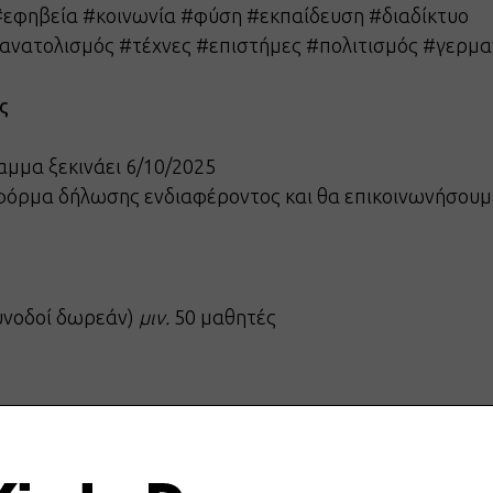
#εφηβεία #κοινωνία #φύση #εκπαίδευση #διαδίκτυο
ανατολισμός #τέχνες #επιστήμες #πολιτισμός #γερμ
ς
αμμα ξεκινάει 6/10/2025
φόρμα δήλωσης ενδιαφέροντος και θα επικοινωνήσουμ
υνοδοί δωρεάν)
μιν.
50 μαθητές
ικού Πολιτισμού, Κολωνάκι (μιν. 50 μαθητές, καθημερι