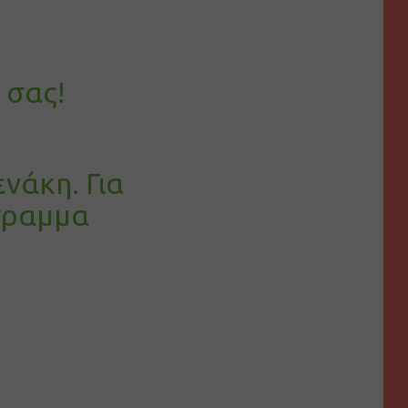
 σας!
νάκη. Για
γραμμα