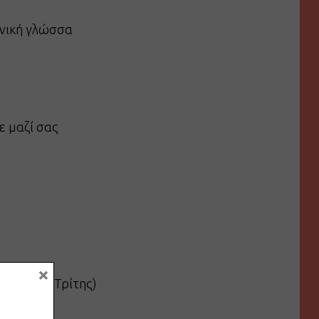
ανική γλώσσα
ε μαζί σας
×
νά εκτός Τρίτης)