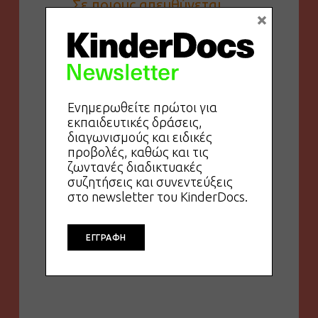
Σε ποιους απευθύνεται
×
το KinderDocs;
Πού μπορώ να δω όλα τα
προγράμματα του
Ενημερωθείτε πρώτοι για
εκπαιδευτικές δράσεις,
KinderDocs;
διαγωνισμούς και ειδικές
προβολές, καθώς και τις
ζωντανές διαδικτυακές
συζητήσεις και συνεντεύξεις
στο newsletter του KinderDocs.
ΕΓΓΡΑΦΗ