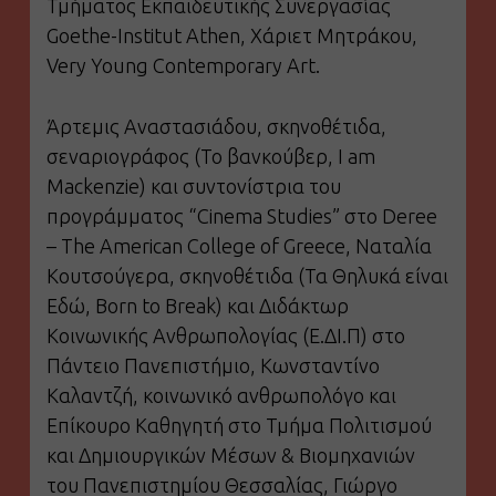
Τμήματος Εκπαιδευτικής Συνεργασίας
Goethe-Institut Athen, Χάριετ Μητράκου,
Very Young Contemporary Art.
Άρτεμις Αναστασιάδου, σκηνοθέτιδα,
σεναριογράφος (Το βανκούβερ, I am
Mackenzie) και συντονίστρια του
προγράμματος “Cinema Studies” στο Deree
– The American College of Greece, Ναταλία
Κουτσούγερα, σκηνοθέτιδα (Τα Θηλυκά είναι
Εδώ, Born to Break) και Διδάκτωρ
Κοινωνικής Ανθρωπολογίας (Ε.ΔΙ.Π) στο
Πάντειο Πανεπιστήμιο, Κωνσταντίνο
Καλαντζή, κοινωνικό ανθρωπολόγο και
Επίκουρο Καθηγητή στο Τμήμα Πολιτισμού
και Δημιουργικών Μέσων & Βιομηχανιών
του Πανεπιστημίου Θεσσαλίας, Γιώργο