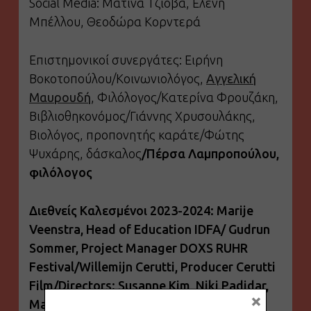
Social Media: Ματίνα Τζιόβα, Ελένη
Μπέλλου, Θεοδώρα Κορντερά
Eπιστημονικοί συνεργάτες: Ειρήνη
Βοκοτοπούλου/Κοινωνιολόγος,
Αγγελική
Μαυρουδή
, Φιλόλογος/Κατερίνα Φρουζάκη,
Βιβλιοθηκονόμος/Γιάννης Χρυσουλάκης,
Βιολόγος, προπονητής καράτε/Φώτης
Ψυχάρης, δάσκαλος
/Πέρσα Λαμπροπούλου,
φιλόλογος
Διεθνείς Καλεσμένοι 2023-2024: Marije
Veenstra, Head of Education IDFA/ Gudrun
Sommer, Project Manager DOXS RUHR
Festival/Willemijn Cerutti, Producer Cerutti
Film/Directors: Susanne Kim, Niki Padidar,
×
Martijn Blekendaal, Karoline Roessler,