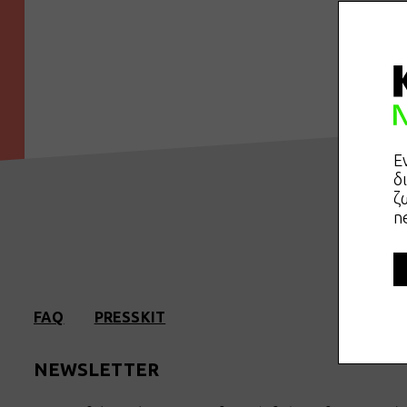
Ε
δ
ζ
n
FAQ
PRESSKIT
NEWSLETTER